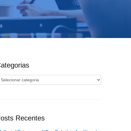
ategorias
ategorias
osts Recentes