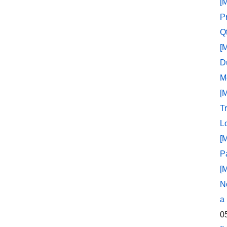
[
P
Q
[
D
M
[
T
L
[
P
[
N
a
0