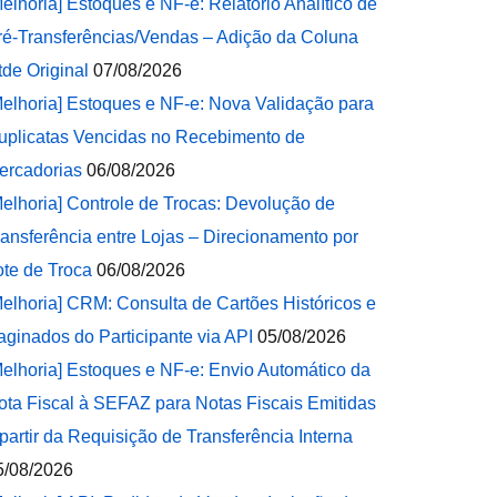
Melhoria] Estoques e NF-e: Relatório Analítico de
ré-Transferências/Vendas – Adição da Coluna
tde Original
07/08/2026
Melhoria] Estoques e NF-e: Nova Validação para
uplicatas Vencidas no Recebimento de
ercadorias
06/08/2026
Melhoria] Controle de Trocas: Devolução de
ransferência entre Lojas – Direcionamento por
ote de Troca
06/08/2026
Melhoria] CRM: Consulta de Cartões Históricos e
aginados do Participante via API
05/08/2026
Melhoria] Estoques e NF-e: Envio Automático da
ota Fiscal à SEFAZ para Notas Fiscais Emitidas
 partir da Requisição de Transferência Interna
5/08/2026