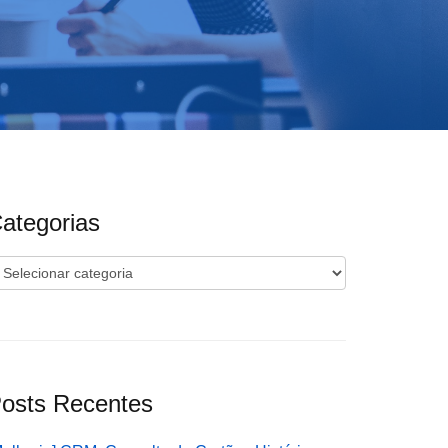
ategorias
ategorias
osts Recentes