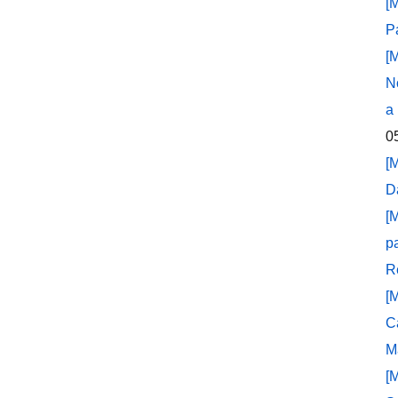
[
P
[
N
a
0
[
D
[
p
R
[
C
M
[