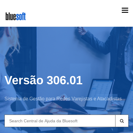
Skip
Togg
to
navi
main
content
Versão 306.01
Sistema de Gestão para Redes Varejistas e Atacadistas
Search
for: