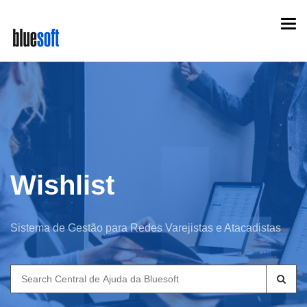
Skip
Togg
to
navi
main
content
Wishlist
Sistema de Gestão para Redes Varejistas e Atacadistas
Search
for: