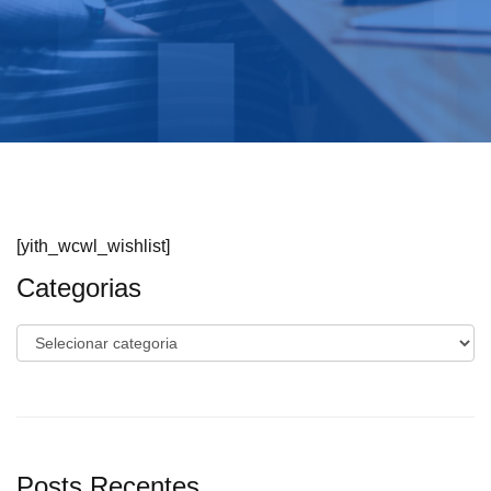
[yith_wcwl_wishlist]
Categorias
Categorias
Posts Recentes