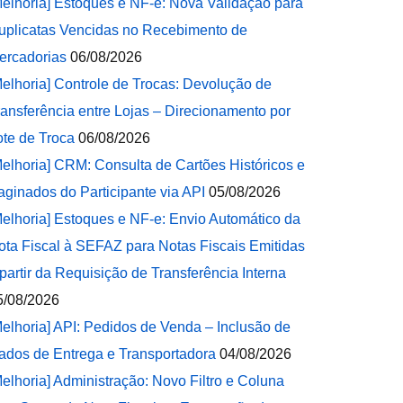
Melhoria] Estoques e NF-e: Nova Validação para
uplicatas Vencidas no Recebimento de
ercadorias
06/08/2026
Melhoria] Controle de Trocas: Devolução de
ransferência entre Lojas – Direcionamento por
ote de Troca
06/08/2026
Melhoria] CRM: Consulta de Cartões Históricos e
aginados do Participante via API
05/08/2026
Melhoria] Estoques e NF-e: Envio Automático da
ota Fiscal à SEFAZ para Notas Fiscais Emitidas
 partir da Requisição de Transferência Interna
5/08/2026
Melhoria] API: Pedidos de Venda – Inclusão de
ados de Entrega e Transportadora
04/08/2026
Melhoria] Administração: Novo Filtro e Coluna