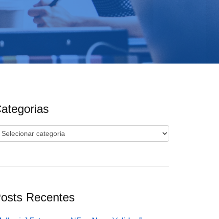
ategorias
ategorias
osts Recentes