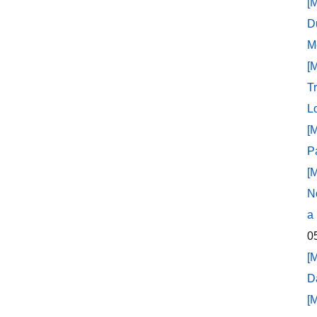
[
D
M
[
T
L
[
P
[
N
a
0
[
D
[