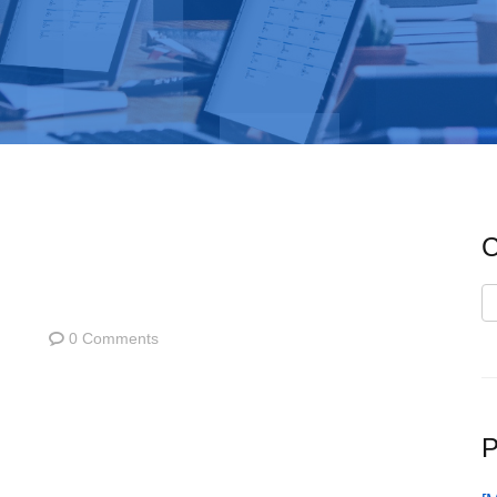
C
C
0 Comments
P