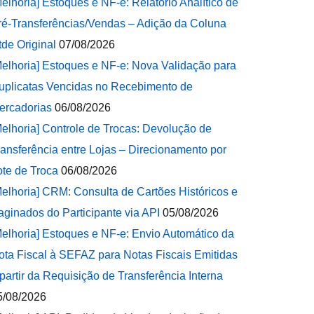
Melhoria] Estoques e NF-e: Relatório Analítico de
ré-Transferências/Vendas – Adição da Coluna
tde Original
07/08/2026
Melhoria] Estoques e NF-e: Nova Validação para
uplicatas Vencidas no Recebimento de
ercadorias
06/08/2026
Melhoria] Controle de Trocas: Devolução de
ransferência entre Lojas – Direcionamento por
ote de Troca
06/08/2026
Melhoria] CRM: Consulta de Cartões Históricos e
aginados do Participante via API
05/08/2026
Melhoria] Estoques e NF-e: Envio Automático da
ota Fiscal à SEFAZ para Notas Fiscais Emitidas
 partir da Requisição de Transferência Interna
5/08/2026