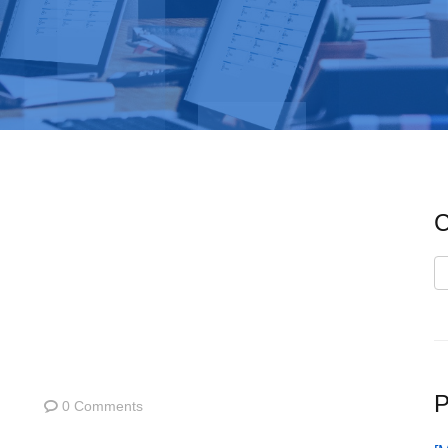
C
C
P
0 Comments