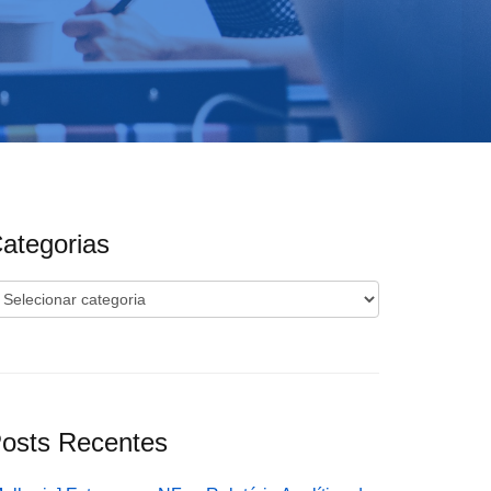
ategorias
ategorias
osts Recentes