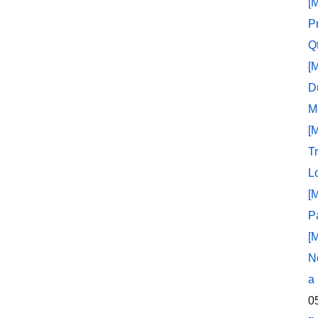
[
P
Q
[
D
M
[
T
L
[
P
[
N
a
0