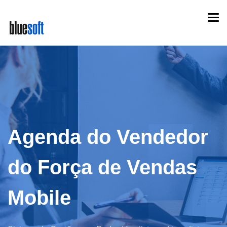
Skip
Togg
to
navi
main
content
Agenda do Vendedor
do Força de Vendas
Mobile