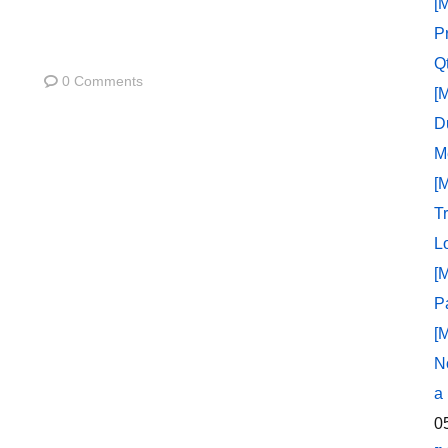
[
P
Q
0 Comments
[
D
M
[
T
L
[
P
[
N
a
0