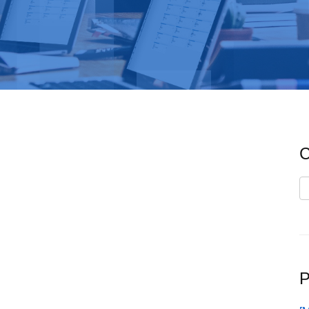
C
C
P