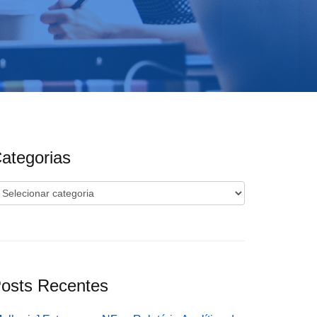
ategorias
ategorias
osts Recentes