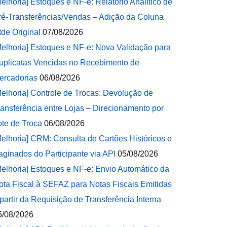
Melhoria] Estoques e NF-e: Relatório Analítico de
ré-Transferências/Vendas – Adição da Coluna
tde Original
07/08/2026
Melhoria] Estoques e NF-e: Nova Validação para
uplicatas Vencidas no Recebimento de
ercadorias
06/08/2026
Melhoria] Controle de Trocas: Devolução de
ransferência entre Lojas – Direcionamento por
ote de Troca
06/08/2026
Melhoria] CRM: Consulta de Cartões Históricos e
aginados do Participante via API
05/08/2026
Melhoria] Estoques e NF-e: Envio Automático da
ota Fiscal à SEFAZ para Notas Fiscais Emitidas
 partir da Requisição de Transferência Interna
5/08/2026