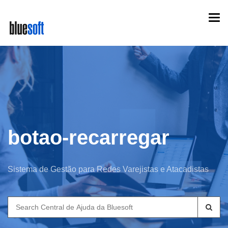
Skip
Togg
to
navi
main
content
botao-recarregar
Sistema de Gestão para Redes Varejistas e Atacadistas
Search
for: