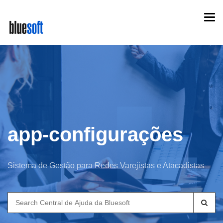
Skip
Togg
to
navi
main
content
app-configurações
Sistema de Gestão para Redes Varejistas e Atacadistas
Search
for: