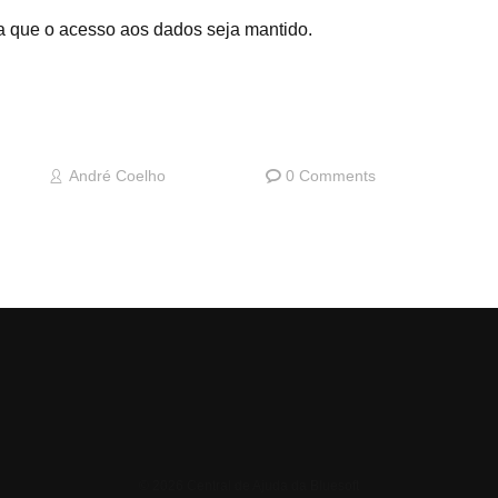
a que o acesso aos dados seja mantido.
André Coelho
0 Comments
© 2026 Central de Ajuda da Bluesoft