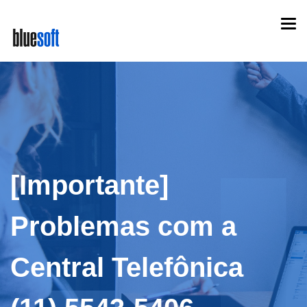
Skip
Togg
to
navi
main
content
[Importante]
Problemas com a
Central Telefônica