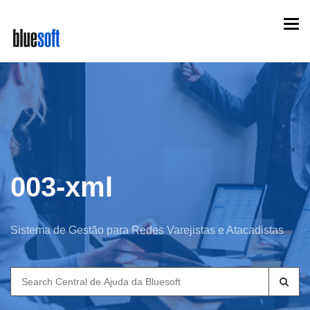
Skip
Togg
to
navi
main
content
003-xml
Sistema de Gestão para Redes Varejistas e Atacadistas
Search
for: