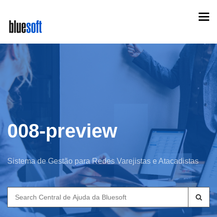
Skip
Togg
to
navi
main
content
008-preview
Sistema de Gestão para Redes Varejistas e Atacadistas
Search
for: