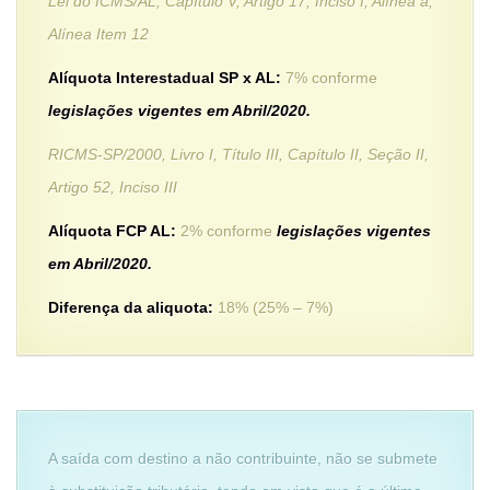
Lei do ICMS/AL, Capítulo V, Artigo 17, Inciso I, Alínea a,
Alínea Item 12
Alíquota Interestadual SP x AL:
7% conforme
legislações vigentes em Abril/2020.
RICMS-SP/2000, Livro I, Título III, Capítulo II, Seção II,
Artigo 52, Inciso III
Alíquota FCP AL:
2% conforme
legislações vigentes
em Abril/2020.
Diferença da aliquota:
18% (25% – 7%)
A saída com destino a não contribuinte, não se submete