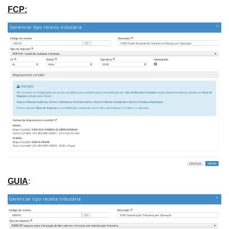
FCP:
GUIA
: