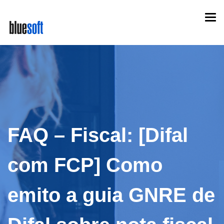
Skip
Togg
to
navi
main
content
FAQ – Fiscal: [Difal
com FCP] Como
emito a guia GNRE de