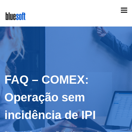
Skip
Togg
to
navi
main
content
FAQ – COMEX:
Operação sem
incidência de IPI