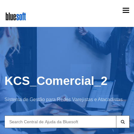
Skip
Togg
to
navi
main
content
KCS_Comercial_2
Sistema de Gestão para Redes Varejistas e Atacadistas
Search
for: