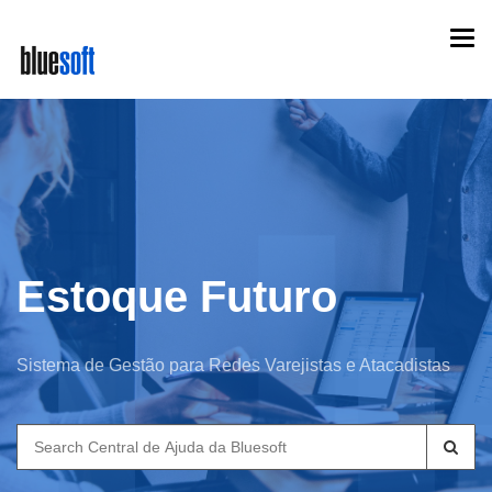
Skip
Togg
to
navi
main
content
Estoque Futuro
Sistema de Gestão para Redes Varejistas e Atacadistas
Search
for: