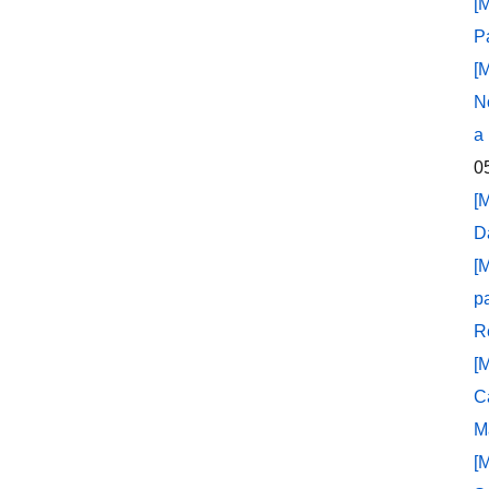
[
P
[
N
a
0
[
D
[
p
R
[
C
M
[