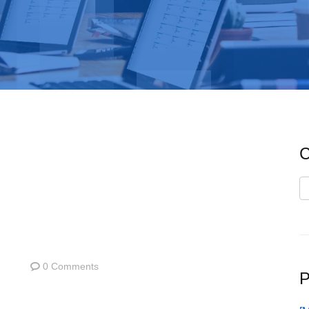
C
C
0 Comments
P