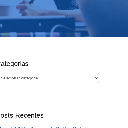
ategorias
ategorias
osts Recentes