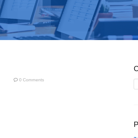
C
0 Comments
C
P