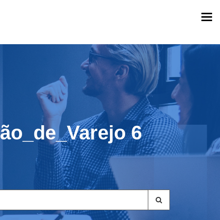
Togg
navi
̃o_de_Varejo 6