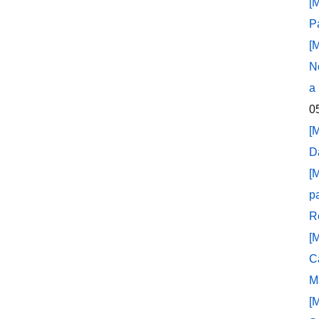
[
P
[
N
a
0
[
D
[
p
R
[
C
M
[