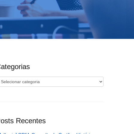
ategorias
ategorias
osts Recentes