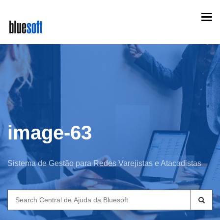
Skip
Togg
to
navi
main
content
image-63
Sistema de Gestão para Redes Varejistas e Atacadistas
Search
for: