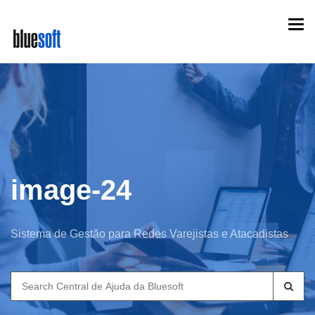
Skip
Togg
to
navi
main
content
image-24
Sistema de Gestão para Redes Varejistas e Atacadistas
Search
for: