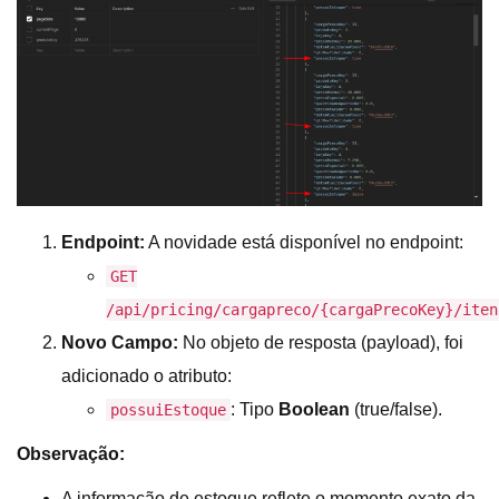
Endpoint:
A novidade está disponível no endpoint:
GET
/api/pricing/cargapreco/{cargaPrecoKey}/iten
Novo Campo:
No objeto de resposta (payload), foi
adicionado o atributo:
: Tipo
Boolean
(true/false).
possuiEstoque
Observação:
A informação de estoque reflete o momento exato da