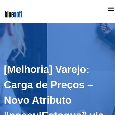
Skip
To
to
na
main
content
[Melhoria] Varejo:
Carga de Preços –
Novo Atributo