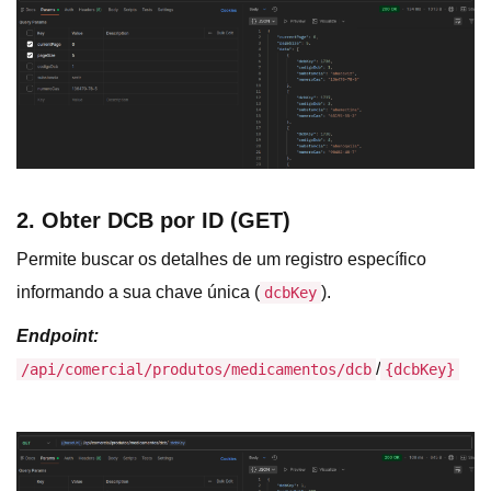
2. Obter DCB por ID (GET)
Permite buscar os detalhes de um registro específico
informando a sua chave única (
).
dcbKey
Endpoint:
/
/api/comercial/produtos/medicamentos/dcb
{dcbKey}