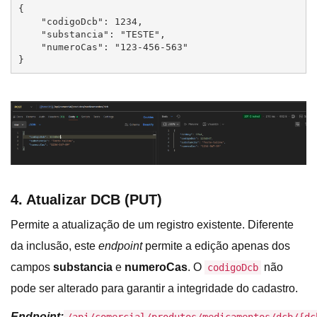
{

    "codigoDcb": 1234,	

    "substancia": "TESTE",

    "numeroCas": "123-456-563"	

}
4. Atualizar DCB (PUT)
Permite a atualização de um registro existente. Diferente
da inclusão, este
endpoint
permite a edição apenas dos
campos
substancia
e
numeroCas
. O
não
codigoDcb
pode ser alterado para garantir a integridade do cadastro.
Endpoint: