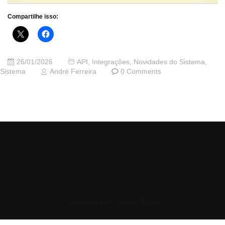
Compartilhe isso:
26/01/2026
API
,
Integrações
,
Novidades do Sistema
,
Sistema
André Ferreira
0 Comments
© 2026 Central de Ajuda da Bluesoft