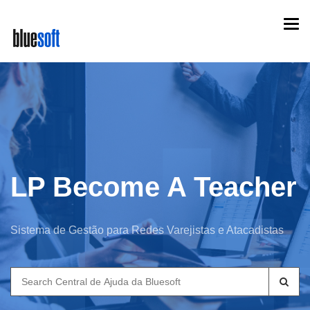
Skip
Togg
to
navi
main
content
LP Become A Teacher
Sistema de Gestão para Redes Varejistas e Atacadistas
Search
for: