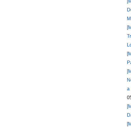
[
D
M
[
T
L
[
P
[
N
a
0
[
D
[