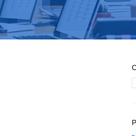
C
C
P