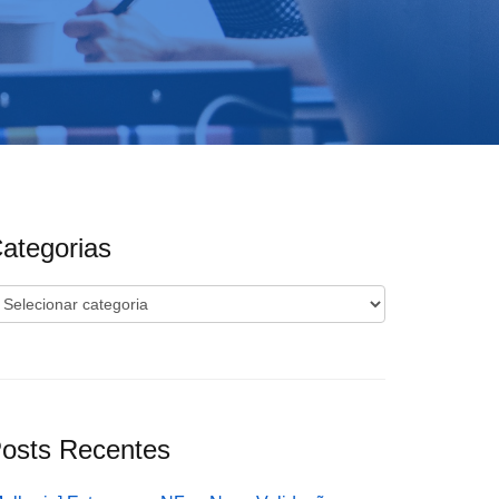
ategorias
ategorias
osts Recentes