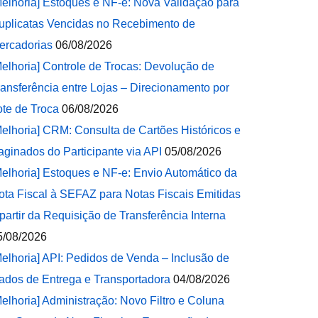
Melhoria] Estoques e NF-e: Nova Validação para
uplicatas Vencidas no Recebimento de
ercadorias
06/08/2026
Melhoria] Controle de Trocas: Devolução de
ransferência entre Lojas – Direcionamento por
ote de Troca
06/08/2026
Melhoria] CRM: Consulta de Cartões Históricos e
aginados do Participante via API
05/08/2026
Melhoria] Estoques e NF-e: Envio Automático da
ota Fiscal à SEFAZ para Notas Fiscais Emitidas
 partir da Requisição de Transferência Interna
5/08/2026
Melhoria] API: Pedidos de Venda – Inclusão de
ados de Entrega e Transportadora
04/08/2026
Melhoria] Administração: Novo Filtro e Coluna