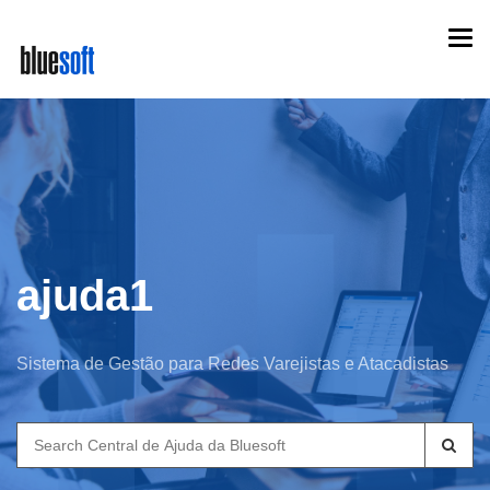
Skip
Togg
to
navi
main
content
ajuda1
Sistema de Gestão para Redes Varejistas e Atacadistas
Search
for: