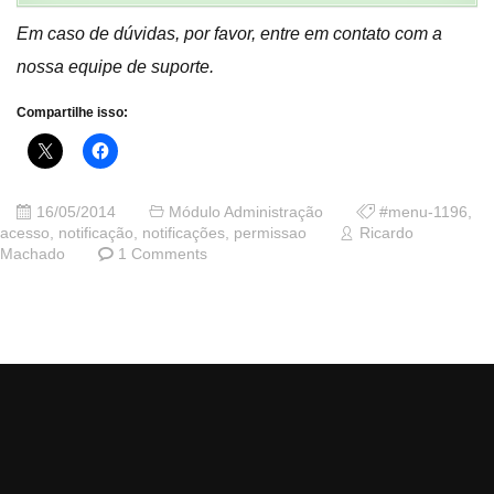
Em caso de dúvidas, por favor, entre em contato com a
nossa equipe de suporte.
Compartilhe isso:
16/05/2014
Módulo Administração
#menu-1196
,
acesso
,
notificação
,
notificações
,
permissao
Ricardo
Machado
1 Comments