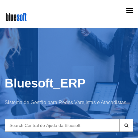
Skip
Togg
to
navi
main
content
Bluesoft_ERP
Sistema de Gestão para Redes Varejistas e Atacadistas
Search
for: