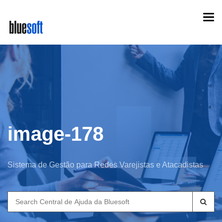
Skip
Togg
to
navi
main
content
image-178
Sistema de Gestão para Redes Varejistas e Atacadistas
Search
for: