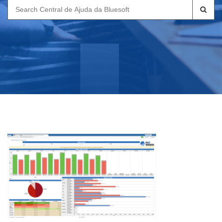
Search
for: