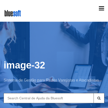
Skip
Togg
to
navi
main
content
image-32
Sistema de Gestão para Redes Varejistas e Atacadistas
Search
for: