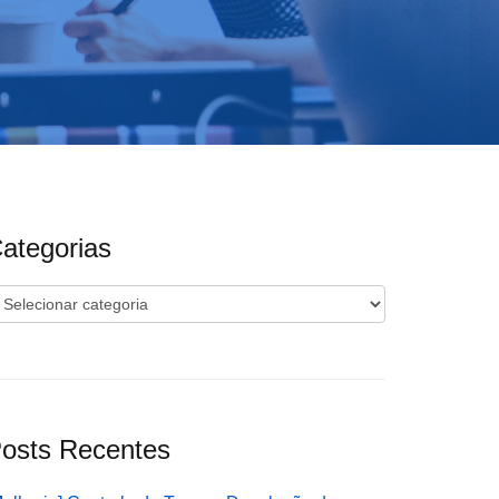
ategorias
ategorias
osts Recentes