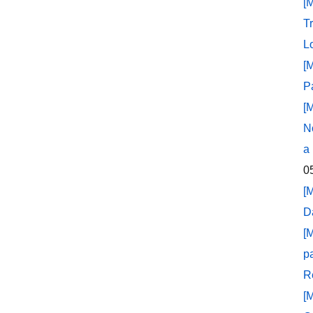
[
T
L
[
P
[
N
a
0
[
D
[
p
R
[