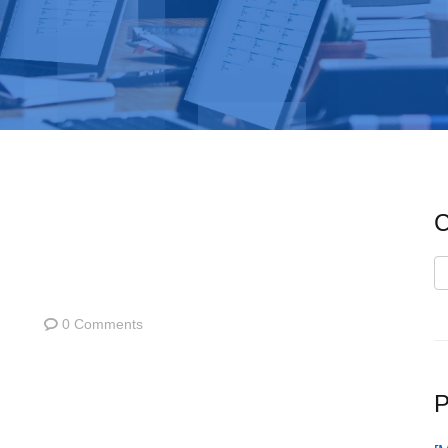
C
C
0 Comments
P