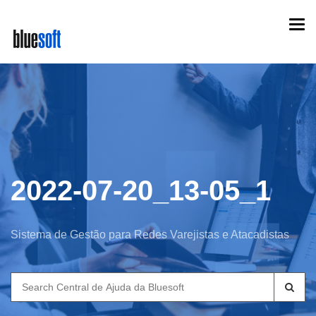
Skip
Togg
to
navi
main
content
2022-07-20_13-05_1
Sistema de Gestão para Redes Varejistas e Atacadistas
Search
for: