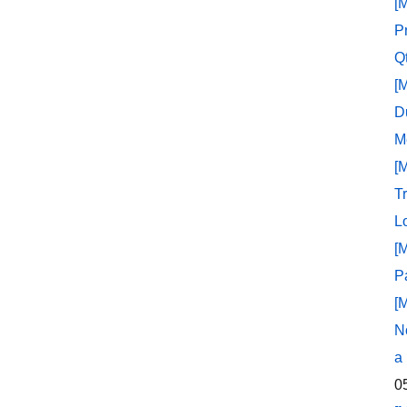
[
P
Q
[
D
M
[
T
L
[
P
[
N
a
0