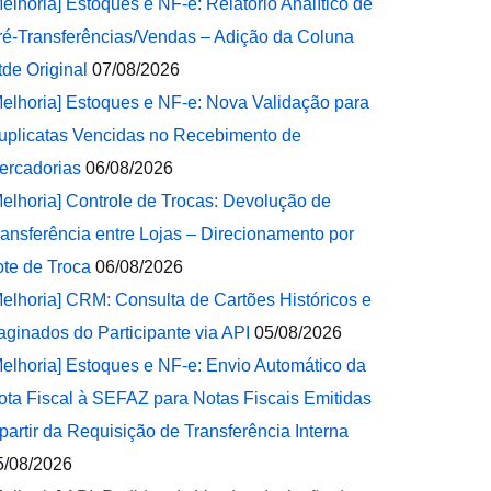
Melhoria] Estoques e NF-e: Relatório Analítico de
ré-Transferências/Vendas – Adição da Coluna
tde Original
07/08/2026
Melhoria] Estoques e NF-e: Nova Validação para
uplicatas Vencidas no Recebimento de
ercadorias
06/08/2026
Melhoria] Controle de Trocas: Devolução de
ransferência entre Lojas – Direcionamento por
ote de Troca
06/08/2026
Melhoria] CRM: Consulta de Cartões Históricos e
aginados do Participante via API
05/08/2026
Melhoria] Estoques e NF-e: Envio Automático da
ota Fiscal à SEFAZ para Notas Fiscais Emitidas
 partir da Requisição de Transferência Interna
5/08/2026