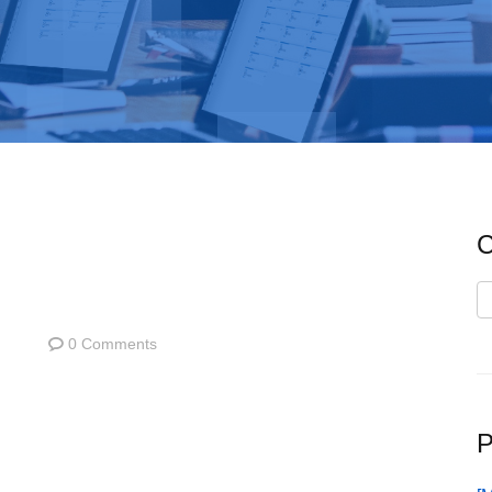
C
C
0 Comments
P