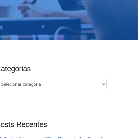
ategorias
ategorias
osts Recentes