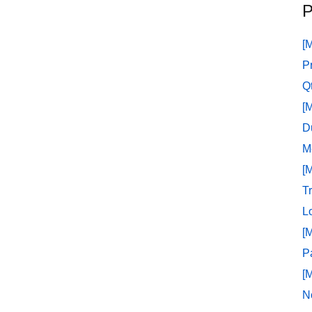
P
[
P
Q
[
D
M
[
T
L
[
P
[
N