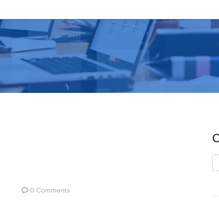
C
C
0 Comments