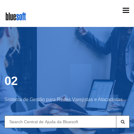
Skip
Togg
to
navi
main
content
02
Sistema de Gestão para Redes Varejistas e Atacadistas
Search
for: