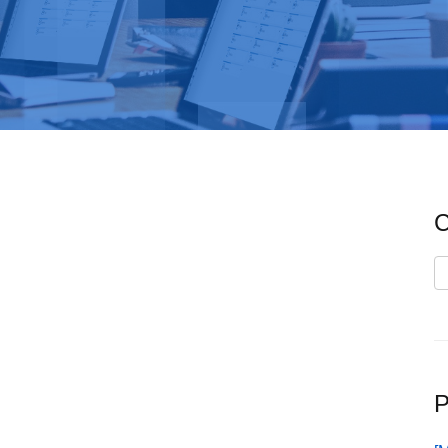
C
C
P