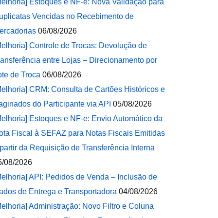
Melhoria] Estoques e NF-e: Nova Validação para
uplicatas Vencidas no Recebimento de
ercadorias
06/08/2026
Melhoria] Controle de Trocas: Devolução de
ransferência entre Lojas – Direcionamento por
ote de Troca
06/08/2026
Melhoria] CRM: Consulta de Cartões Históricos e
aginados do Participante via API
05/08/2026
Melhoria] Estoques e NF-e: Envio Automático da
ota Fiscal à SEFAZ para Notas Fiscais Emitidas
 partir da Requisição de Transferência Interna
5/08/2026
Melhoria] API: Pedidos de Venda – Inclusão de
ados de Entrega e Transportadora
04/08/2026
Melhoria] Administração: Novo Filtro e Coluna