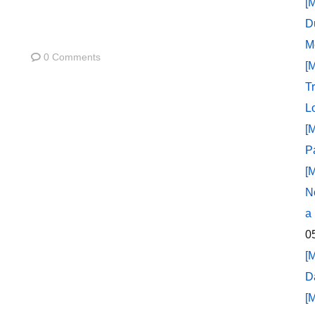
[
D
M
0 Comments
[
T
L
[
P
[
N
a
0
[
D
[