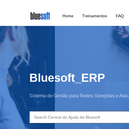
Skip
Home
Treinamentos
FAQ
to
main
content
Bluesoft_ERP
Sistema de Gestão para Redes Varejistas e Atac
Search
for: