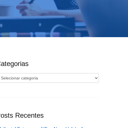
ategorias
ategorias
osts Recentes