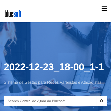
Skip
Togg
to
navi
main
content
2022-12-23_18-00_1-1
Sistema de Gestão para Redes Varejistas e Atacadistas
Search
for: