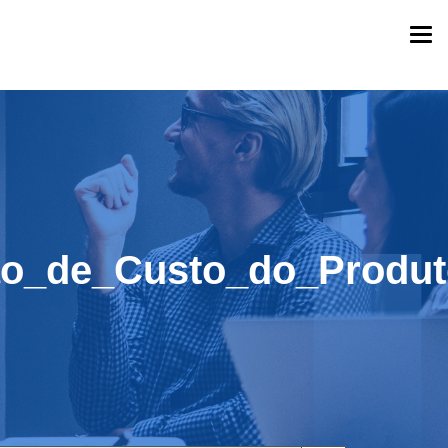
Togg
navi
ão_de_Custo_do_Produt