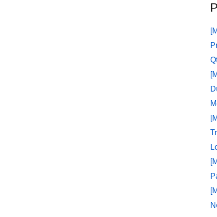
P
[
P
Q
[
D
M
[
T
L
[
P
[
N