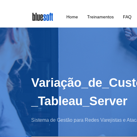
Skip
Home
Treinamentos
FAQ
to
main
content
Variação_de_Cus
_Tableau_Server
Sistema de Gestão para Redes Varejistas e Atac