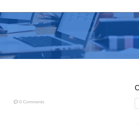
C
0 Comments
C