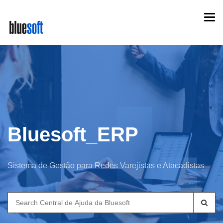
Skip
Togg
to
navi
main
content
Bluesoft_ERP
Sistema de Gestão para Redes Varejistas e Atacadistas
Search
for: