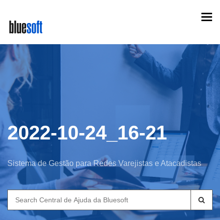
Skip
Togg
to
navi
main
content
2022-10-24_16-21
Sistema de Gestão para Redes Varejistas e Atacadistas
Search
for: