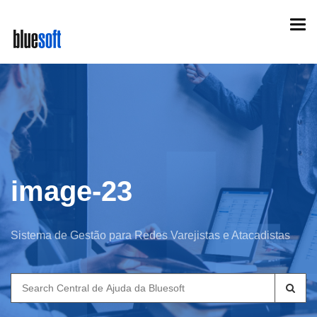
Skip
Togg
to
navi
main
content
image-23
Sistema de Gestão para Redes Varejistas e Atacadistas
Search
for: