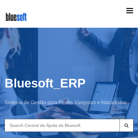
Skip
Togg
to
navi
main
content
Bluesoft_ERP
Sistema de Gestão para Redes Varejistas e Atacadistas
Search
for: