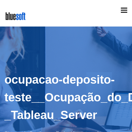
Skip
Togg
to
navi
main
content
ocupacao-deposito-
teste__Ocupação_do_D
_Tableau_Server