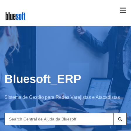
Skip
Togg
to
navi
main
content
Bluesoft_ERP
Sistema de Gestão para Redes Varejistas e Atacadistas
Search
for: