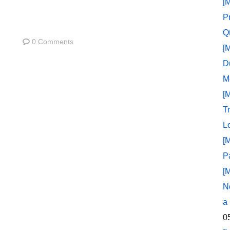
[
P
Q
0 Comments
[
D
M
[
T
L
[
P
[
N
a
0