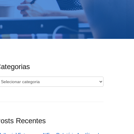
ategorias
ategorias
osts Recentes