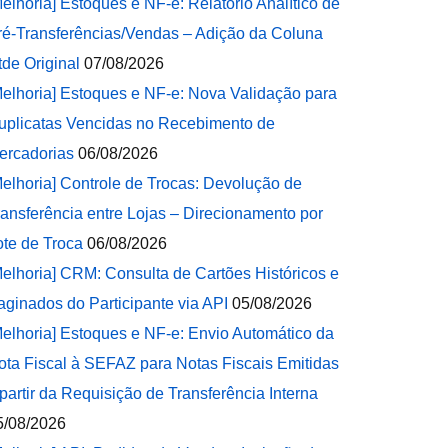
Melhoria] Estoques e NF-e: Relatório Analítico de
ré-Transferências/Vendas – Adição da Coluna
tde Original
07/08/2026
Melhoria] Estoques e NF-e: Nova Validação para
uplicatas Vencidas no Recebimento de
ercadorias
06/08/2026
Melhoria] Controle de Trocas: Devolução de
ransferência entre Lojas – Direcionamento por
ote de Troca
06/08/2026
Melhoria] CRM: Consulta de Cartões Históricos e
aginados do Participante via API
05/08/2026
Melhoria] Estoques e NF-e: Envio Automático da
ota Fiscal à SEFAZ para Notas Fiscais Emitidas
 partir da Requisição de Transferência Interna
5/08/2026