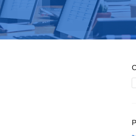
C
C
P