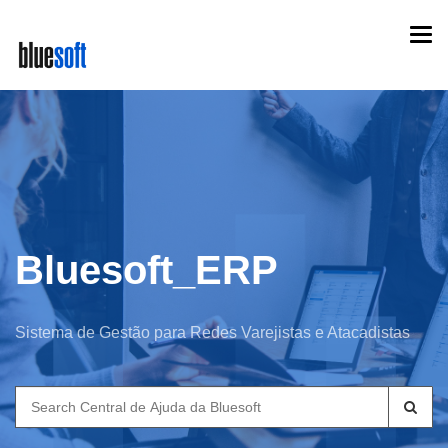
Skip
Togg
to
navi
main
content
Bluesoft_ERP
Sistema de Gestão para Redes Varejistas e Atacadistas
Search
for: