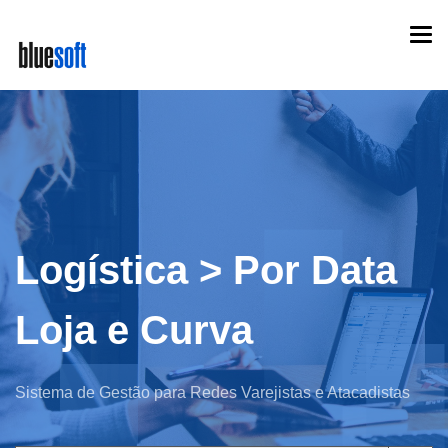
Skip
Togg
to
navi
main
content
Logística > Por Data
Loja e Curva
Sistema de Gestão para Redes Varejistas e Atacadistas