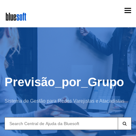
Skip
Togg
to
navi
main
content
Previsão_por_Grupo
Sistema de Gestão para Redes Varejistas e Atacadistas
Search
for: